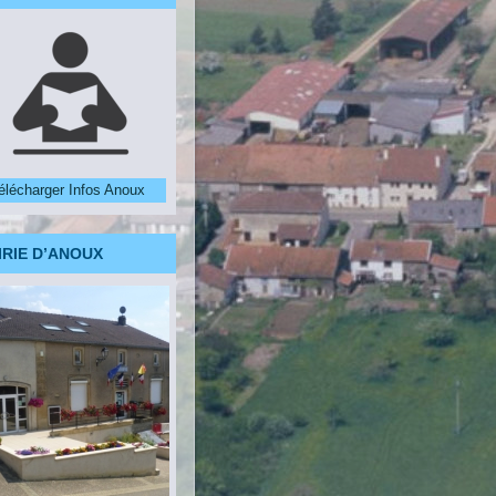
élécharger Infos Anoux
IRIE D’ANOUX