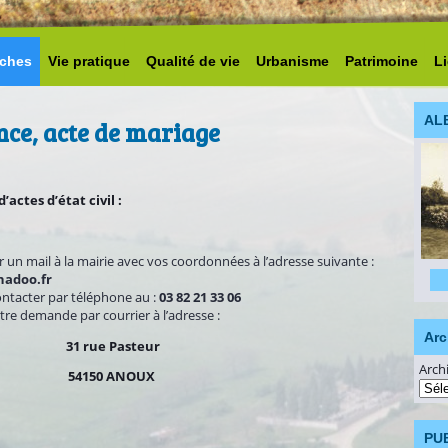
ches
Vie pratique
Qualité de vie
Urbanisme
Patrimoine
L
AL
nce, acte de mariage
actes d’état civil :
un mail à la mairie avec vos coordonnées à l’adresse suivante :
adoo.fr
ntacter par téléphone au :
03 82 21 33 06
tre demande par courrier à l’adresse :
Arc
31 rue Pasteur
Arch
54150 ANOUX
PU